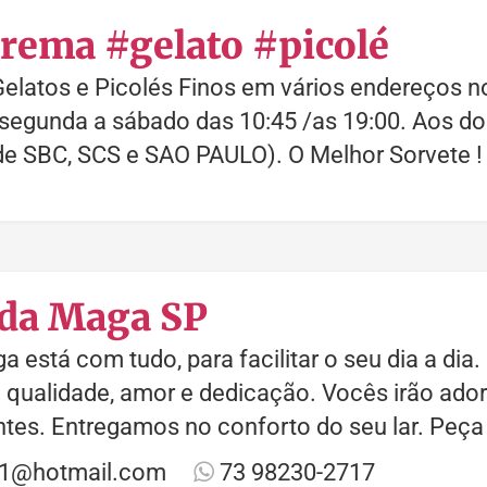
rema #gelato #picolé
latos e Picolés Finos em vários endereços no
segunda a sábado das 10:45 /as 19:00. Aos do
de SBC, SCS e SAO PAULO). O Melhor Sorvete 
 da Maga SP
a está com tudo, para facilitar o seu dia a dia
e qualidade, amor e dedicação. Vocês irão ado
ntes. Entregamos no conforto do seu lar. Peç
1@hotmail.com
73 98230-2717