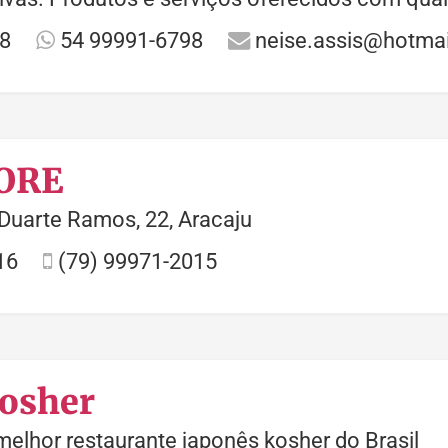
8
54 99991-6798
neise.assis@hotma
ORE
Duarte Ramos, 22, Aracaju
16
(79) 99971-2015
Kosher
melhor restaurante japonês kosher do Brasil