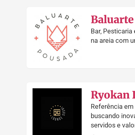
Baluarte
Bar, Pesticari
na areia com u
Ryokan 
Referência em
buscando inova
servidos e val