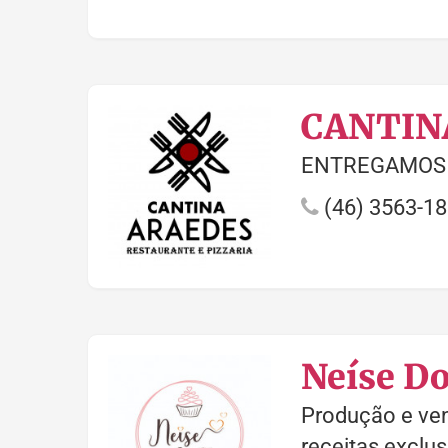
CANTIN
ENTREGAMOS 
(46) 3563-1
Neíse D
Produção e ven
receitas exclu