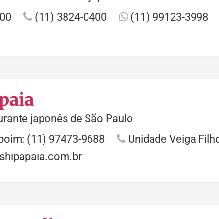
500
(11) 3824-0400
(11) 99123-3998
paia
urante japonês de São Paulo
boim: (11) 97473-9688
Unidade Veiga Filh
shipapaia.com.br