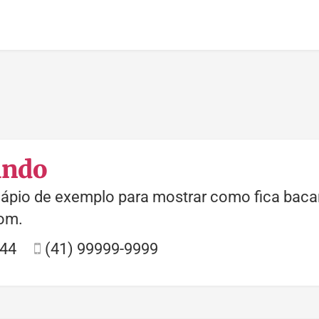
ando
ápio de exemplo para mostrar como fica bacan
om.
544
(41) 99999-9999