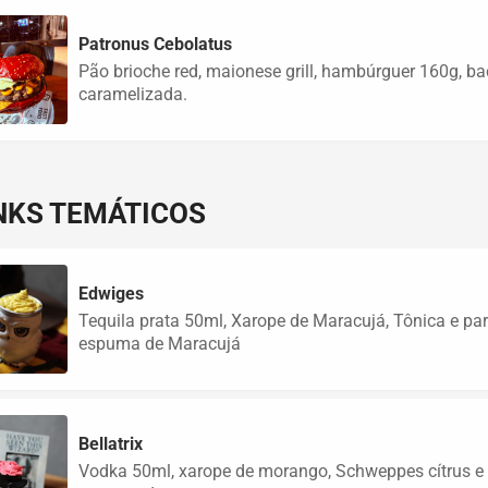
Patronus Cebolatus
Pão brioche red, maionese grill, hambúrguer 160g, ba
caramelizada.
NKS TEMÁTICOS
Edwiges
Tequila prata 50ml, Xarope de Maracujá, Tônica e par
espuma de Maracujá
Bellatrix
Vodka 50ml, xarope de morango, Schweppes cítrus e p