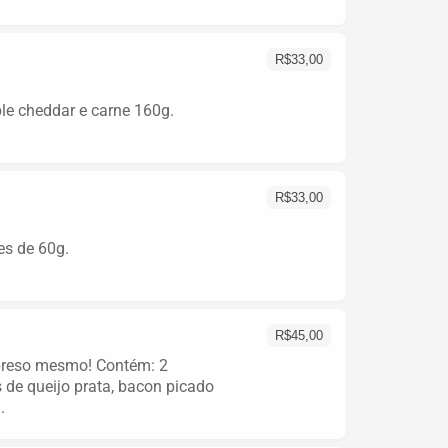
R$
33,00
ble cheddar e carne 160g.
R$
33,00
es de 60g.
R$
45,00
preso mesmo! Contém: 2
 de queijo prata, bacon picado
.