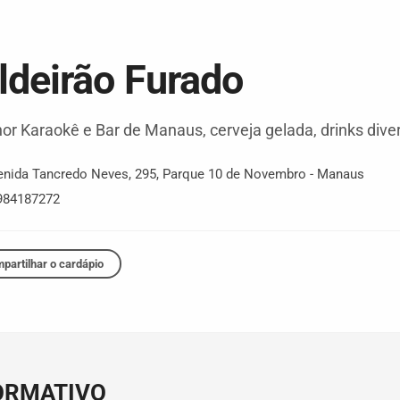
ldeirão Furado
or Karaokê e Bar de Manaus, cerveja gelada, drinks dive
enida Tancredo Neves
,
295
,
Parque 10 de Novembro
-
Manaus
984187272
partilhar o cardápio
ORMATIVO