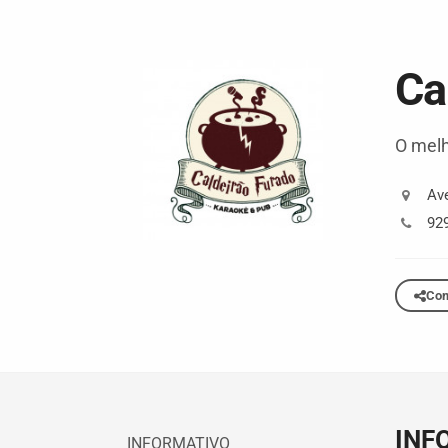
Ca
O melh
Av
92
Com
INF
INFORMATIVO