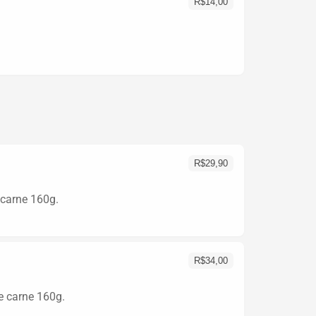
R$
14,00
R$
29,90
 carne 160g.
R$
34,00
e carne 160g.