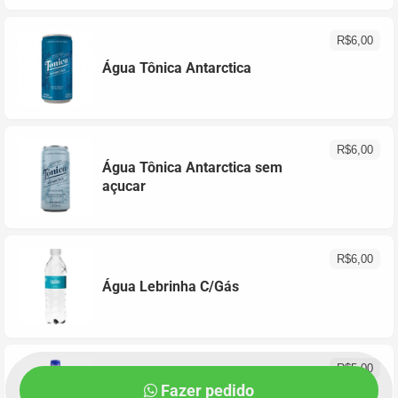
R$
6,00
Água Tônica Antarctica
R$
6,00
Água Tônica Antarctica sem
açucar
R$
6,00
Água Lebrinha C/Gás
R$
5,00
Fazer pedido
Água Lebrinha Natural