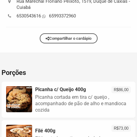
Rua Marechal Floriano Peixoto
,
1519
,
Duque de Caxias
-
Cuiabá
6530543616
65993372960
Compartilhar o cardápio
Porções
Picanha c/ Queijo 400g
R$
86,00
Picanha cortada em tira c/ queijo ,
acompanhado de pão de alho e mandioca
cozida
R$
73,00
Filé 400g