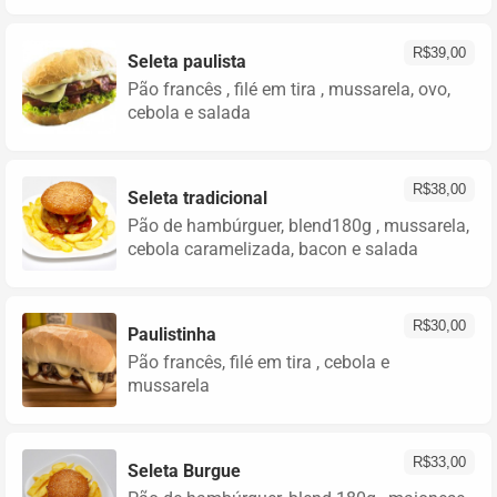
R$
39,00
Seleta paulista
Pão francês , filé em tira , mussarela, ovo,
cebola e salada
R$
38,00
Seleta tradicional
Pão de hambúrguer, blend180g , mussarela,
cebola caramelizada, bacon e salada
R$
30,00
Paulistinha
Pão francês, filé em tira , cebola e
mussarela
R$
33,00
Seleta Burgue