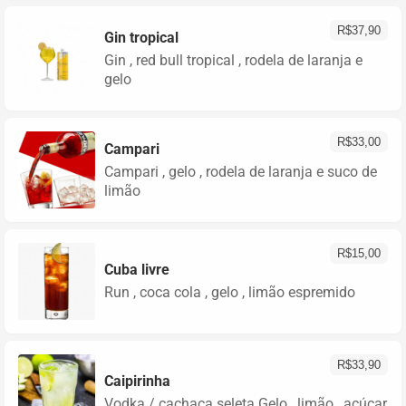
R$
37,90
Gin tropical
Gin , red bull tropical , rodela de laranja e
gelo
R$
33,00
Campari
Campari , gelo , rodela de laranja e suco de
limão
R$
15,00
Cuba livre
Run , coca cola , gelo , limão espremido
R$
33,90
Caipirinha
Vodka / cachaça seleta Gelo , limão , açúcar