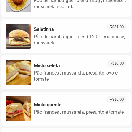
Pão de hambúrguer, blend 180g , maionese ,
mussarela e salada
R$
31,00
Seletinha
Pão de hambúrguer, blend 120G , maionese,
mussarela
R$
18,00
Misto seleta
Pão francês , mussarela, presunto, ovo e
tomate
R$
15,00
Misto quente
Pão francês , mussarela, presunto e tomate