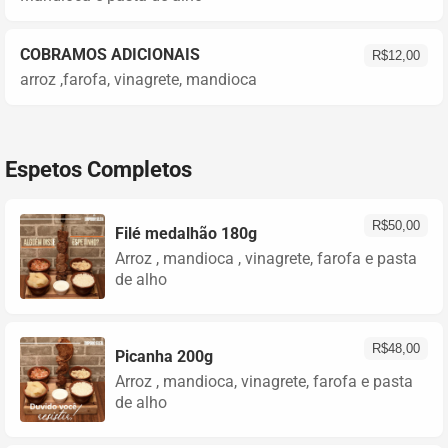
COBRAMOS ADICIONAIS
R$
12,00
arroz ,farofa, vinagrete, mandioca
Espetos Completos
R$
50,00
Filé medalhão 180g
Arroz , mandioca , vinagrete, farofa e pasta
de alho
R$
48,00
Picanha 200g
Arroz , mandioca, vinagrete, farofa e pasta
de alho