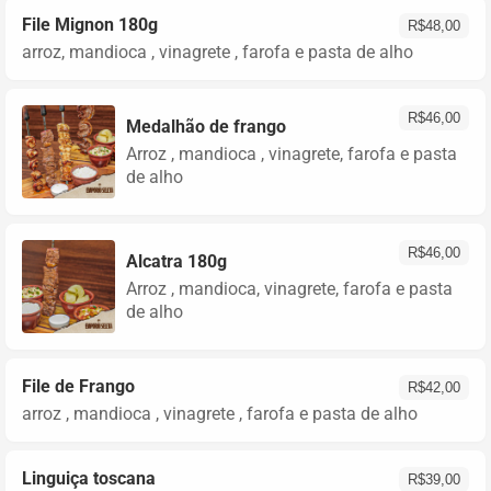
File Mignon 180g
R$
48,00
arroz, mandioca , vinagrete , farofa e pasta de alho
R$
46,00
Medalhão de frango
Arroz , mandioca , vinagrete, farofa e pasta
de alho
R$
46,00
Alcatra 180g
Arroz , mandioca, vinagrete, farofa e pasta
de alho
File de Frango
R$
42,00
arroz , mandioca , vinagrete , farofa e pasta de alho
Linguiça toscana
R$
39,00