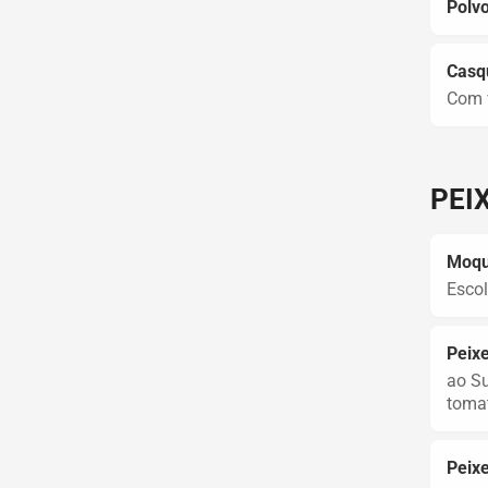
Polvo
Casqu
Com v
PEI
Moqu
Escol
Peixe
ao Su
tomat
Peixe