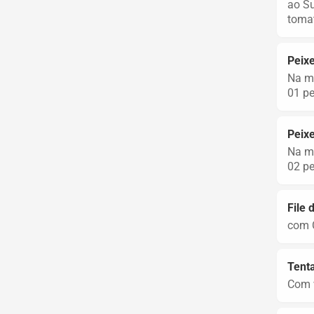
ao Su
tomat
Peixe
Na ma
01 pe
Peixe
Na ma
02 pe
File 
com C
Tenta
Com v