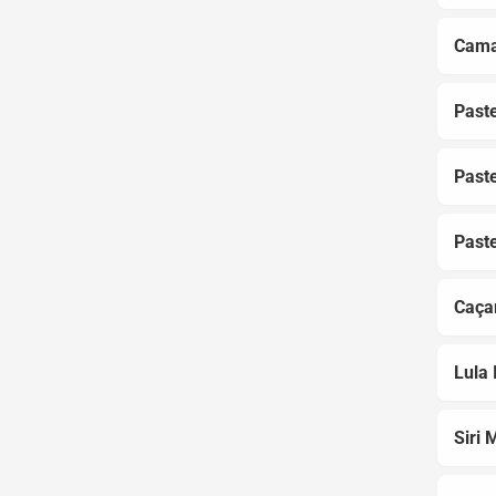
Cama
Past
Paste
Paste
Caça
Lula 
Siri 