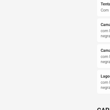
Tenta
Com v
Cama
com F
negra
Cama
com F
negra
Lagos
com F
negra