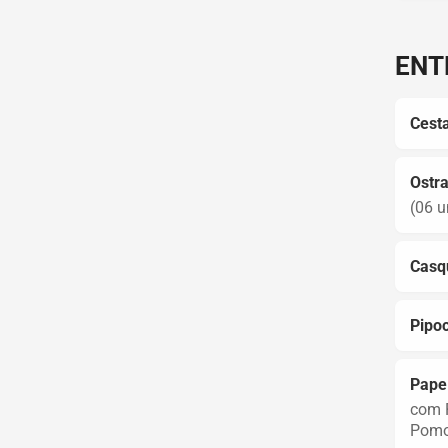
ENT
Cesta
Ostra
(06 u
Casqu
Pipoc
Papel
com R
Pomo