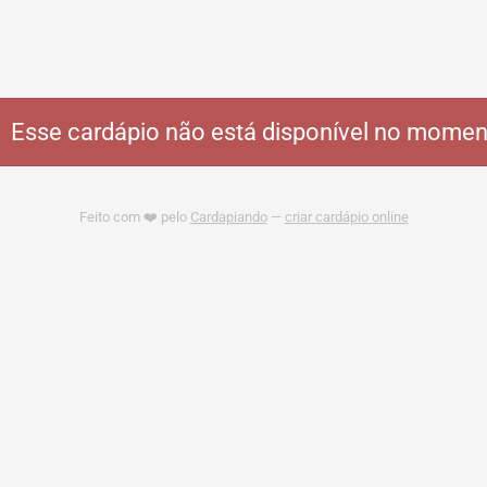
Esse cardápio não está disponível no momen
Feito com ❤️ pelo
Cardapiando
—
criar cardápio online