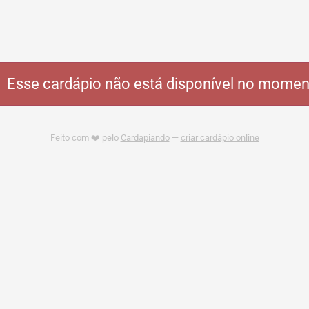
Esse cardápio não está disponível no momen
Feito com ❤️ pelo
Cardapiando
—
criar cardápio online